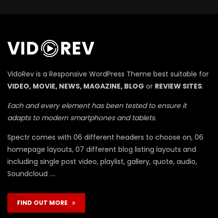
П
VidoRev is a Responsive WordPress Theme best suitable for
VIDEO, MOVIE, NEWS, MAGAZINE, BLOG
or
REVIEW SITES
.
Each and every element has been tested to ensure it
adapts to modern smartphones and tablets.
Spectr comes with 06 different headers to choose on, 06
homepage layouts, 07 different blog listing layouts and
including single post video, playlist, gallery, quote, audio,
Soundcloud ….
FIND OUT MORE