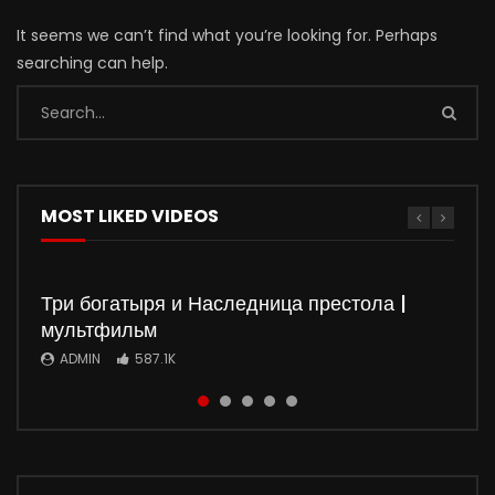
It seems we can’t find what you’re looking for. Perhaps
searching can help.
MOST LIKED VIDEOS
Три богатыря и Наследница престола |
мультфильм
ADMIN
587.1K
Watch
Watch
Watch
Watch
01:50:37
01:35:51
5
5
01:36:03
01:32:20