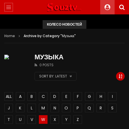
КОЛЕСО НОВОСТЕЙ
Home
Archive by Category "Музыка"
МУЗЫКА
0 POSTS
SORT BY:
LATEST
ALL
A
B
C
D
E
F
G
H
I
J
K
L
M
N
O
P
Q
R
S
T
U
V
W
X
Y
Z