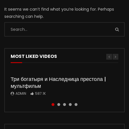
It seems we can’t find what you’re looking for. Perhaps
searching can help.
MOST LIKED VIDEOS
Три богатыря и Наследница престола |
мультфильм
ADMIN
587.1K
Watch
Watch
Watch
Watch
01:50:37
01:35:51
5
5
01:36:03
01:32:20