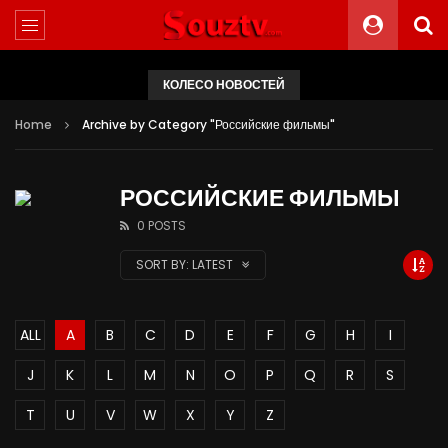
КОЛЕСО НОВОСТЕЙ
Home
Archive by Category "Российские фильмы"
РОССИЙСКИЕ ФИЛЬМЫ
0 POSTS
SORT BY:
LATEST
ALL
A
B
C
D
E
F
G
H
I
J
K
L
M
N
O
P
Q
R
S
T
U
V
W
X
Y
Z