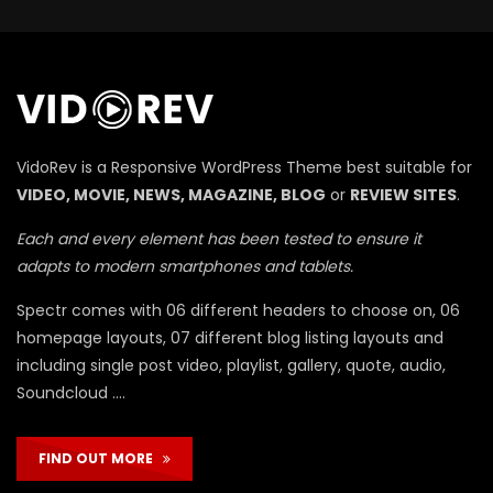
П
VidoRev is a Responsive WordPress Theme best suitable for
VIDEO, MOVIE, NEWS, MAGAZINE, BLOG
or
REVIEW SITES
.
Each and every element has been tested to ensure it
adapts to modern smartphones and tablets.
Spectr comes with 06 different headers to choose on, 06
homepage layouts, 07 different blog listing layouts and
including single post video, playlist, gallery, quote, audio,
Soundcloud ….
FIND OUT MORE