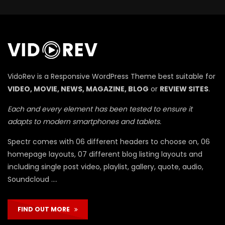
П
VidoRev is a Responsive WordPress Theme best suitable for
VIDEO, MOVIE, NEWS, MAGAZINE, BLOG
or
REVIEW SITES
.
Each and every element has been tested to ensure it
adapts to modern smartphones and tablets.
Spectr comes with 06 different headers to choose on, 06
homepage layouts, 07 different blog listing layouts and
including single post video, playlist, gallery, quote, audio,
Soundcloud ….
FIND OUT MORE