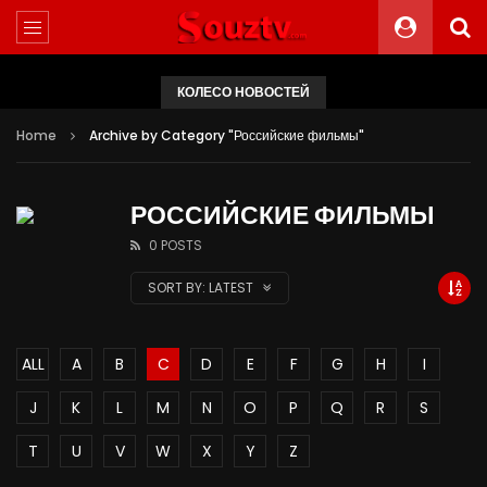
КОЛЕСО НОВОСТЕЙ
Home
Archive by Category "Российские фильмы"
РОССИЙСКИЕ ФИЛЬМЫ
0 POSTS
SORT BY:
LATEST
ALL
A
B
C
D
E
F
G
H
I
J
K
L
M
N
O
P
Q
R
S
T
U
V
W
X
Y
Z