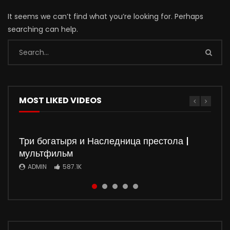
It seems we can’t find what you’re looking for. Perhaps
searching can help.
MOST LIKED VIDEOS
Три богатыря и Наследница престола |
мультфильм
ADMIN
587.1K
Watch
Watch
Watch
Watch
01:50:37
01:35:51
5
5
01:36:03
01:32:20