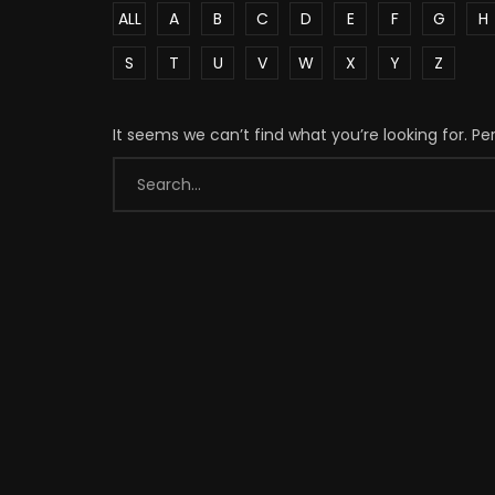
ALL
A
B
C
D
E
F
G
H
S
T
U
V
W
X
Y
Z
It seems we can’t find what you’re looking for. P