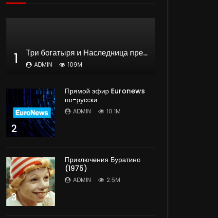
Три богатыря и Наследница престола | мультфильм
1
ADMIN
109M
Прямой эфир Euronews
по-русски
ADMIN
10.1M
2
Приключения Буратино
(1975)
ADMIN
2.5M
3