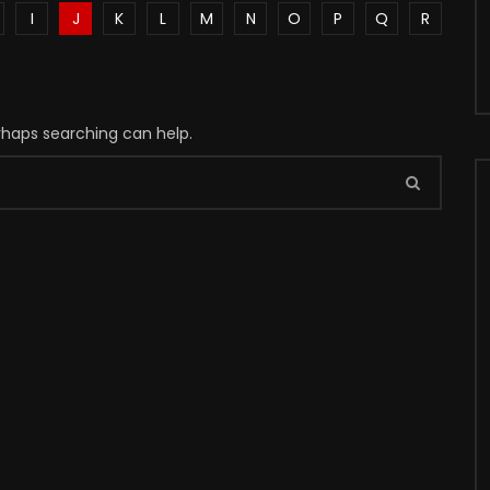
I
J
K
L
M
N
O
P
Q
R
erhaps searching can help.