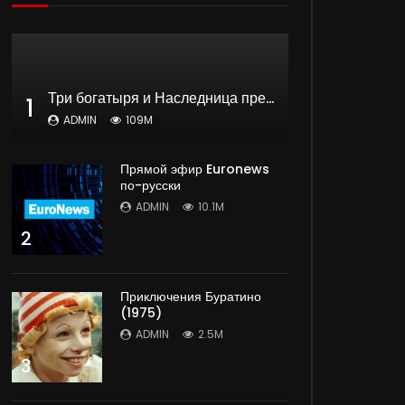
Три богатыря и Наследница престола | мультфильм
1
ADMIN
109M
Прямой эфир Euronews
по-русски
ADMIN
10.1M
2
Приключения Буратино
(1975)
ADMIN
2.5M
3