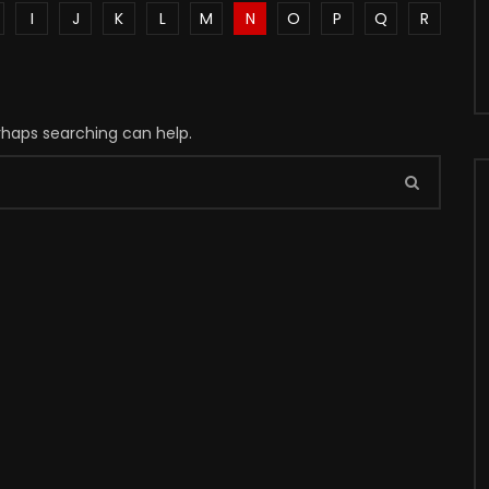
I
J
K
L
M
N
O
P
Q
R
erhaps searching can help.