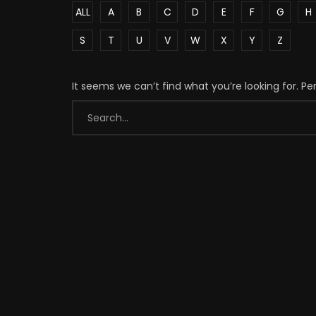
ALL
A
B
C
D
E
F
G
H
S
T
U
V
W
X
Y
Z
It seems we can’t find what you’re looking for. P