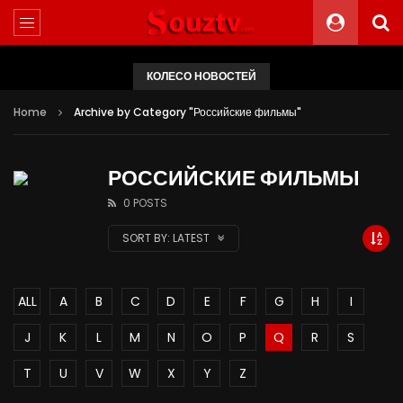
КОЛЕСО НОВОСТЕЙ
Home
Archive by Category "Российские фильмы"
РОССИЙСКИЕ ФИЛЬМЫ
0 POSTS
SORT BY:
LATEST
ALL
A
B
C
D
E
F
G
H
I
J
K
L
M
N
O
P
Q
R
S
T
U
V
W
X
Y
Z