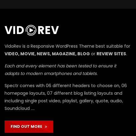
П
VidoRev is a Responsive WordPress Theme best suitable for
VIDEO, MOVIE, NEWS, MAGAZINE, BLOG
or
REVIEW SITES
.
Each and every element has been tested to ensure it
adapts to modern smartphones and tablets.
Spectr comes with 06 different headers to choose on, 06
homepage layouts, 07 different blog listing layouts and
including single post video, playlist, gallery, quote, audio,
Soundcloud ….
FIND OUT MORE