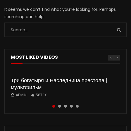
It seems we can’t find what you’re looking for. Perhaps
searching can help.
MOST LIKED VIDEOS
Три богатыря и Наследница престола |
мультфильм
ADMIN
587.1K
Watch
Watch
Watch
Watch
01:50:37
01:35:51
5
5
01:36:03
01:32:20