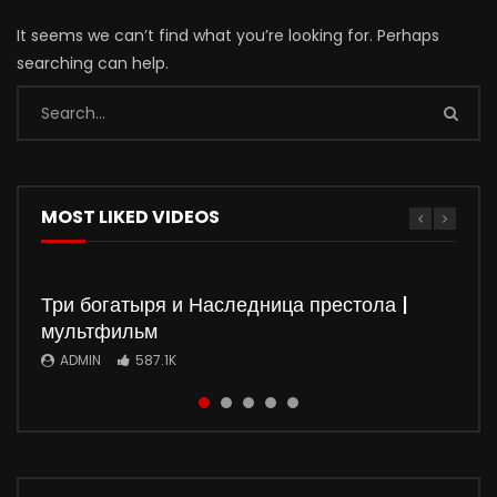
It seems we can’t find what you’re looking for. Perhaps
searching can help.
MOST LIKED VIDEOS
Три богатыря и Наследница престола |
мультфильм
ADMIN
587.1K
Watch
Watch
Watch
Watch
01:50:37
01:35:51
5
5
01:36:03
01:32:20