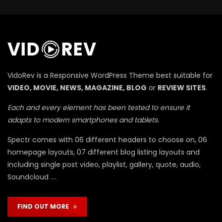
П
VidoRev is a Responsive WordPress Theme best suitable for
VIDEO, MOVIE, NEWS, MAGAZINE, BLOG
or
REVIEW SITES
.
Each and every element has been tested to ensure it
adapts to modern smartphones and tablets.
Spectr comes with 06 different headers to choose on, 06
homepage layouts, 07 different blog listing layouts and
including single post video, playlist, gallery, quote, audio,
Soundcloud ….
FIND OUT MORE