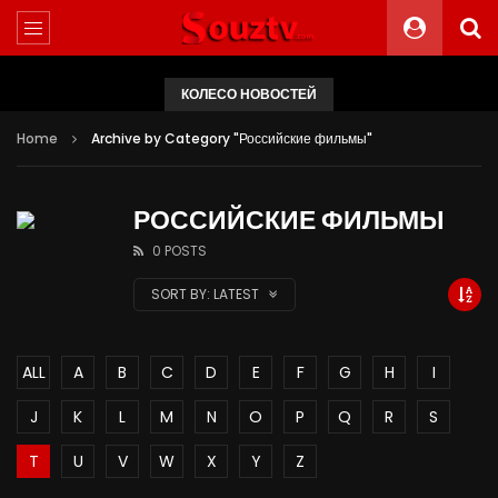
КОЛЕСО НОВОСТЕЙ
Home
Archive by Category "Российские фильмы"
РОССИЙСКИЕ ФИЛЬМЫ
0 POSTS
SORT BY:
LATEST
ALL
A
B
C
D
E
F
G
H
I
J
K
L
M
N
O
P
Q
R
S
T
U
V
W
X
Y
Z