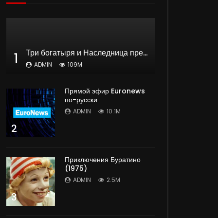
Три богатыря и Наследница престола | мультфильм
1
ADMIN
109M
Прямой эфир Euronews
по-русски
ADMIN
10.1M
2
Приключения Буратино
(1975)
ADMIN
2.5M
3