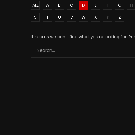
ALL
A
B
C
D
E
F
G
H
S
T
U
V
W
X
Y
Z
It seems we can’t find what you’re looking for. P