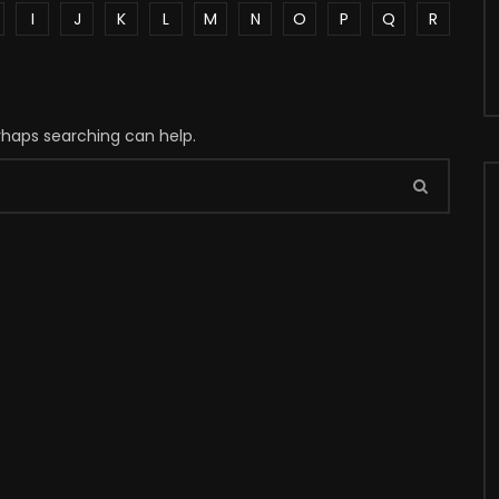
I
J
K
L
M
N
O
P
Q
R
erhaps searching can help.