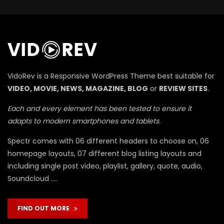
П
VidoRev is a Responsive WordPress Theme best suitable for
VIDEO, MOVIE, NEWS, MAGAZINE, BLOG
or
REVIEW SITES
.
Each and every element has been tested to ensure it
adapts to modern smartphones and tablets.
Spectr comes with 06 different headers to choose on, 06
homepage layouts, 07 different blog listing layouts and
including single post video, playlist, gallery, quote, audio,
Soundcloud ….
FIND OUT MORE