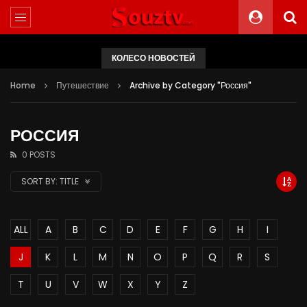
КОЛЕСО НОВОСТЕЙ
Home
Путешествие
Archive by Category "Россия"
РОССИЯ
0 POSTS
SORT BY:
TITLE
ALL
A
B
C
D
E
F
G
H
I
J
K
L
M
N
O
P
Q
R
S
T
U
V
W
X
Y
Z