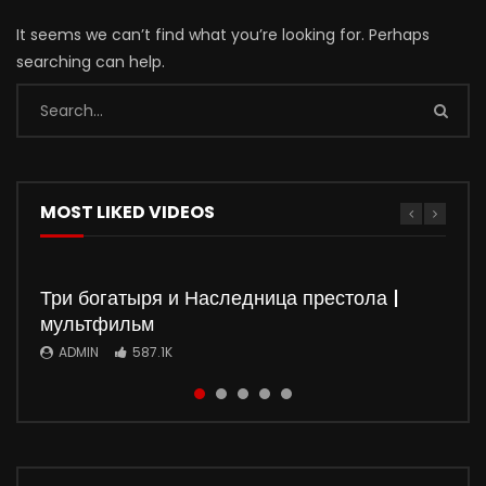
It seems we can’t find what you’re looking for. Perhaps
searching can help.
MOST LIKED VIDEOS
Три богатыря и Наследница престола |
мультфильм
ADMIN
587.1K
Watch
Watch
Watch
Watch
01:50:37
01:35:51
5
5
01:36:03
01:32:20