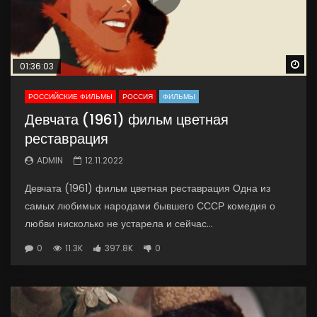
Wa
01:36:03
РОССИЙСКИЕ ФИЛЬМЫ
РОССИЯ
ФИЛЬМЫ
Девчата (1961) фильм цветная
реставрация
ADMIN
12.11.2022
Девчата (1961) фильм цветная реставрация Одна из
самых любимых народами бывшего СССР комедия о
любви нисколько не устарела и сейчас...
0
11.3K
397.8K
0