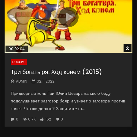
Wa
00:02:04
РОССИЯ
Три богатыря: Ход конём (2015)
ADMIN
02.11.2022
Придворный конь Гай Юлий Цезарь на свою беду
подслушивает разговор бояр и узнает о заговоре против
князя. Что же делать? Защитить-то...
0
6.7K
162
0