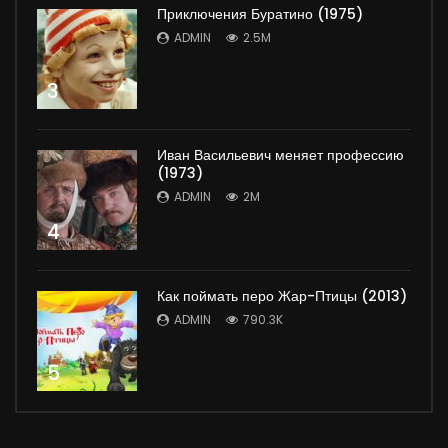
Приключения Буратино (1975)
ADMIN
2.5M
3
Иван Васильевич меняет профессию
(1973)
ADMIN
2M
4
Как поймать перо Жар-Птицы (2013)
ADMIN
790.3K
5