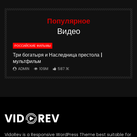
Популярное
Видео
РОССИЙСКИЕ ФИЛЬМЫ
ю
Три богатыря и Наследница престола |
мультфильм
ADMIN
109M
587.1K
П
VidoRev is a Responsive WordPress Theme best suitable for