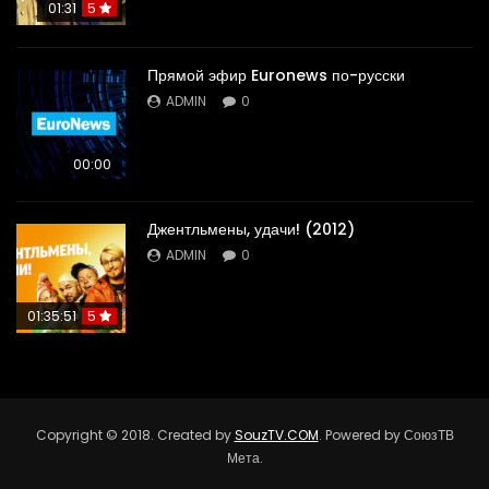
01:31
5
Прямой эфир Euronews по-русски
ADMIN
0
00:00
Джентльмены, удачи! (2012)
ADMIN
0
01:35:51
5
Copyright © 2018. Created by
SouzTV.COM
. Powered by СоюзТВ
Мета.