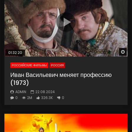
Wa
01:32:20
РОССИЙСКИЕ ФИЛЬМЫ
РОССИЯ
Иван Васильевич меняет профессию
(1973)
ADMIN
22.08.2024
0
2M
326.3K
0