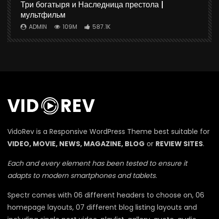
ю
Три богатыря и Наследница престола |
мультфильм
ADMIN
109M
587.1K
П
VidoRev is a Responsive WordPress Theme best suitable for
VIDEO, MOVIE, NEWS, MAGAZINE, BLOG
or
REVIEW SITES
.
Each and every element has been tested to ensure it
adapts to modern smartphones and tablets.
Spectr comes with 06 different headers to choose on, 06
homepage layouts, 07 different blog listing layouts and