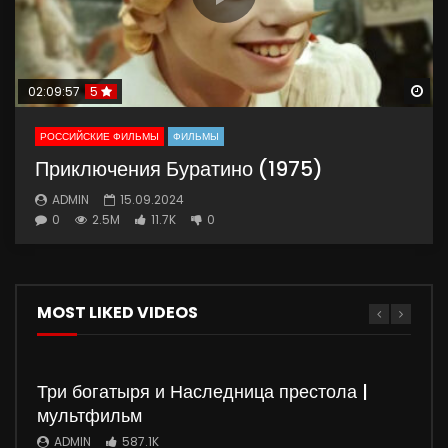
Wa
02:09:57
5
РОССИЙСКИЕ ФИЛЬМЫ
ФИЛЬМЫ
Приключения Буратино (1975)
ADMIN
15.09.2024
0
2.5M
11.7K
0
MOST LIKED VIDEOS
Три богатыря и Наследница престола |
мультфильм
ADMIN
587.1K