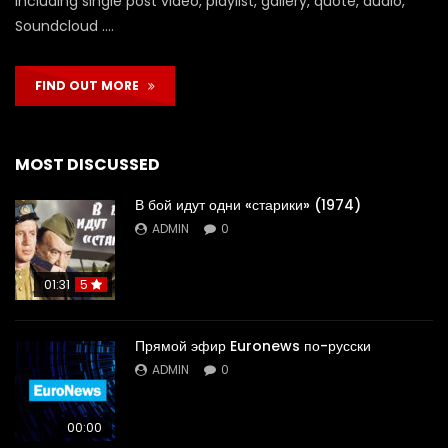
including single post video, playlist, gallery, quote, audio,
Soundcloud ….
FIND OUT MORE
MOST DISCUSSED
В бой идут одни «старики» (1974)
ADMIN
0
01:31
5
Прямой эфир Euronews по-русски
ADMIN
0
00:00