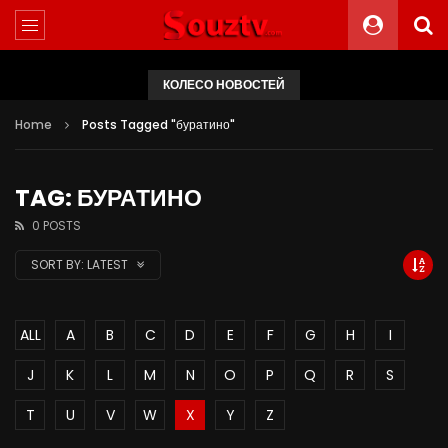
КОЛЕСО НОВОСТЕЙ
Home
Posts Tagged "буратино"
TAG: БУРАТИНО
0 POSTS
SORT BY:
LATEST
ALL
A
B
C
D
E
F
G
H
I
J
K
L
M
N
O
P
Q
R
S
T
U
V
W
X
Y
Z