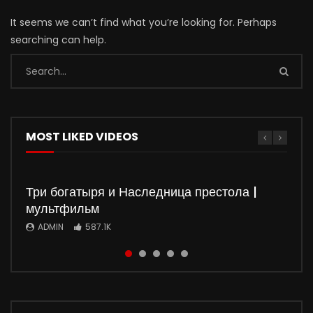
It seems we can’t find what you’re looking for. Perhaps
searching can help.
MOST LIKED VIDEOS
Три богатыря и Наследница престола |
мультфильм
ADMIN
587.1K
Watch
Watch
Watch
Watch
01:50:37
01:35:51
5
5
01:36:03
01:32:20