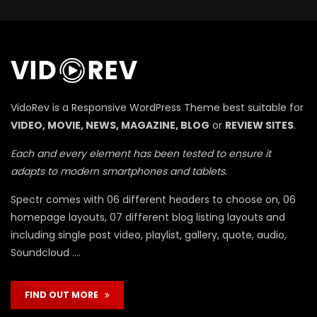
П
VidoRev is a Responsive WordPress Theme best suitable for
VIDEO, MOVIE, NEWS, MAGAZINE, BLOG
or
REVIEW SITES
.
Each and every element has been tested to ensure it
adapts to modern smartphones and tablets.
Spectr comes with 06 different headers to choose on, 06
homepage layouts, 07 different blog listing layouts and
including single post video, playlist, gallery, quote, audio,
Soundcloud ….
FIND OUT MORE