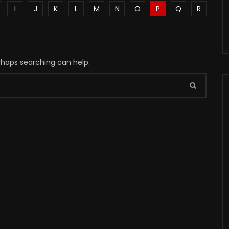
I
J
K
L
M
N
O
P
Q
R
erhaps searching can help.