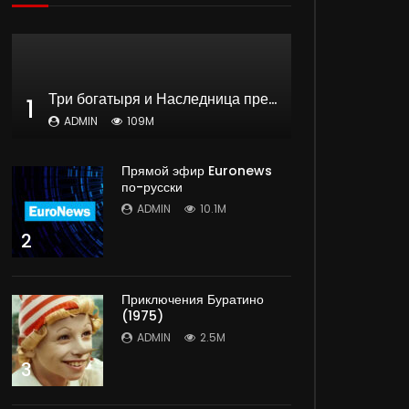
Три богатыря и Наследница престола | мультфильм
1
ADMIN
109M
Прямой эфир Euronews
по-русски
ADMIN
10.1M
2
Приключения Буратино
(1975)
ADMIN
2.5M
3