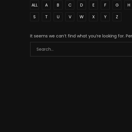
ALL
A
B
C
D
E
F
G
H
S
T
U
V
W
X
Y
Z
It seems we can’t find what you’re looking for. P