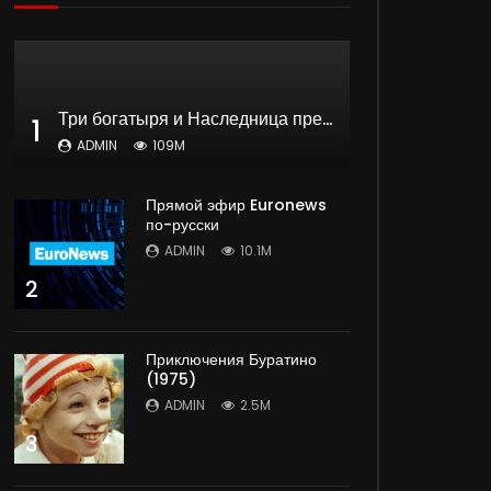
Три богатыря и Наследница престола | мультфильм
1
ADMIN
109M
Прямой эфир Euronews
по-русски
ADMIN
10.1M
2
Приключения Буратино
(1975)
ADMIN
2.5M
3