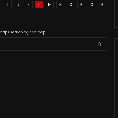
I
J
K
L
M
N
O
P
Q
R
erhaps searching can help.