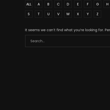
ALL
A
B
C
D
E
F
G
H
S
T
U
V
W
X
Y
Z
It seems we can’t find what you’re looking for. P