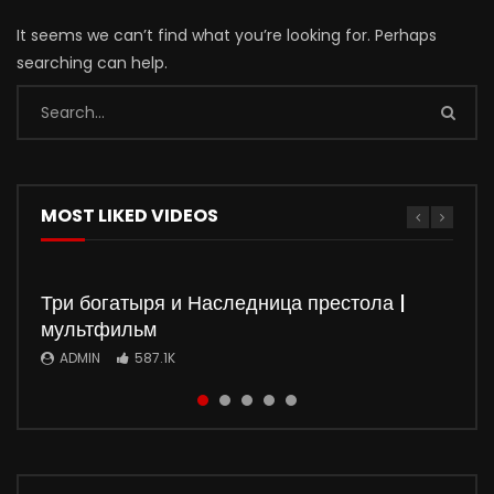
It seems we can’t find what you’re looking for. Perhaps
searching can help.
MOST LIKED VIDEOS
Три богатыря и Наследница престола |
мультфильм
ADMIN
587.1K
Watch
Watch
Watch
Watch
01:50:37
01:35:51
5
5
01:36:03
01:32:20