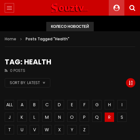
КОЛЕСО НОВОСТЕЙ
Home
Posts Tagged "Health"
TAG: HEALTH
0 POSTS
SORT BY:
LATEST
ALL
A
B
C
D
E
F
G
H
I
J
K
L
M
N
O
P
Q
R
S
T
U
V
W
X
Y
Z