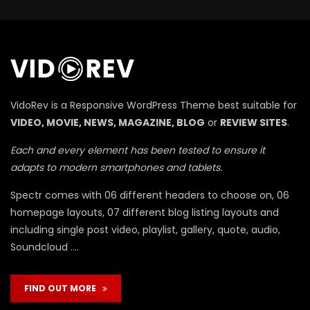
П
VidoRev is a Responsive WordPress Theme best suitable for
VIDEO, MOVIE, NEWS, MAGAZINE, BLOG
or
REVIEW SITES
.
Each and every element has been tested to ensure it
adapts to modern smartphones and tablets.
Spectr comes with 06 different headers to choose on, 06
homepage layouts, 07 different blog listing layouts and
including single post video, playlist, gallery, quote, audio,
Soundcloud ….
FIND OUT MORE