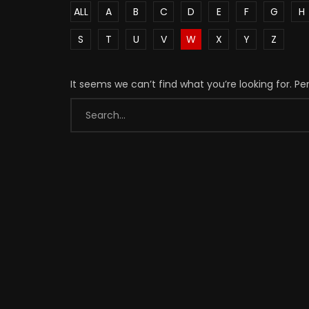
ALL
A
B
C
D
E
F
G
H
S
T
U
V
W
X
Y
Z
It seems we can’t find what you’re looking for. P