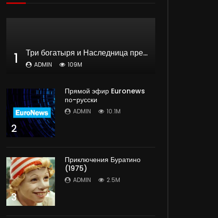
Три богатыря и Наследница престола | мультфильм
1
ADMIN
109M
Прямой эфир Euronews
по-русски
ADMIN
10.1M
2
Приключения Буратино
(1975)
ADMIN
2.5M
3