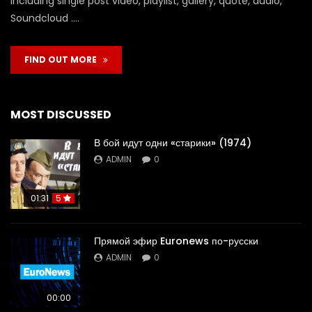
including single post video, playlist, gallery, quote, audio,
Soundcloud ….
FIND OUT MORE
MOST DISCUSSED
В бой идут одни «старики» (1974)
ADMIN
0
01:31
5
Прямой эфир Euronews по-русски
ADMIN
0
00:00