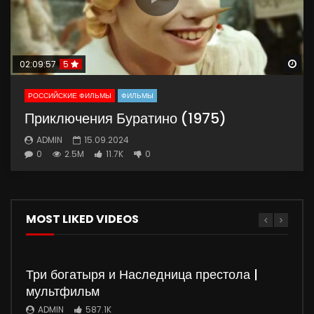
Wa
02:09:57
5
РОССИЙСКИЕ ФИЛЬМЫ
ФИЛЬМЫ
Приключения Буратино (1975)
ADMIN
15.09.2024
0
2.5M
11.7K
0
MOST LIKED VIDEOS
Три богатыря и Наследница престола |
мультфильм
ADMIN
587.1K