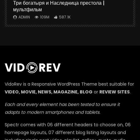
ю
Три богатыря и Наследница престола |
мультфильм
ADMIN
109M
587.1K
П
VidoRev is a Responsive WordPress Theme best suitable for
VIDEO, MOVIE, NEWS, MAGAZINE, BLOG
or
REVIEW SITES
.
Each and every element has been tested to ensure it
adapts to modern smartphones and tablets.
Spectr comes with 06 different headers to choose on, 06
homepage layouts, 07 different blog listing layouts and