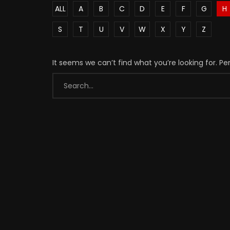
ALL
A
B
C
D
E
F
G
H
S
T
U
V
W
X
Y
Z
It seems we can’t find what you’re looking for. P