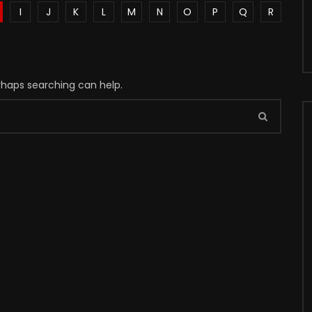
I
J
K
L
M
N
O
P
Q
R
erhaps searching can help.