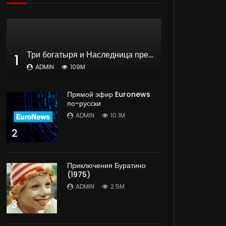
Три богатыря и Наследница престола | мультфильм
1
ADMIN
109M
Прямой эфир Euronews
по-русски
ADMIN
10.1M
2
Приключения Буратино
(1975)
ADMIN
2.5M
3