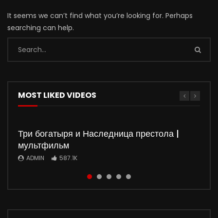
It seems we can’t find what you’re looking for. Perhaps
searching can help.
MOST LIKED VIDEOS
Три богатыря и Наследница престола |
мультфильм
ADMIN
587.1K
Watch
Watch
Watch
Watch
01:50:37
01:35:51
5
5
01:36:03
01:32:20