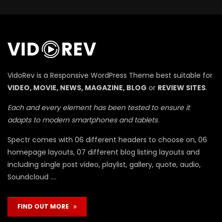
П
VidoRev is a Responsive WordPress Theme best suitable for
VIDEO, MOVIE, NEWS, MAGAZINE, BLOG
or
REVIEW SITES
.
Each and every element has been tested to ensure it
adapts to modern smartphones and tablets.
Spectr comes with 06 different headers to choose on, 06
homepage layouts, 07 different blog listing layouts and
including single post video, playlist, gallery, quote, audio,
Soundcloud ….
FIND OUT MORE