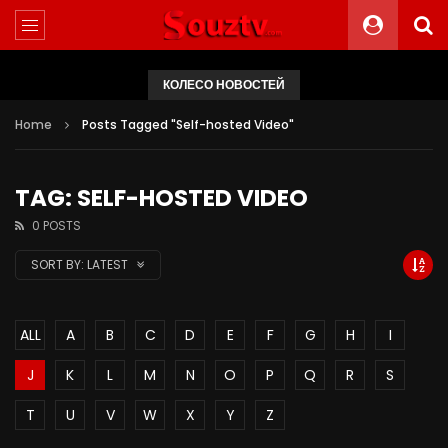
КОЛЕСО НОВОСТЕЙ
Home
Posts Tagged "Self-hosted Video"
TAG: SELF-HOSTED VIDEO
0 POSTS
SORT BY:
LATEST
ALL
A
B
C
D
E
F
G
H
I
J
K
L
M
N
O
P
Q
R
S
T
U
V
W
X
Y
Z