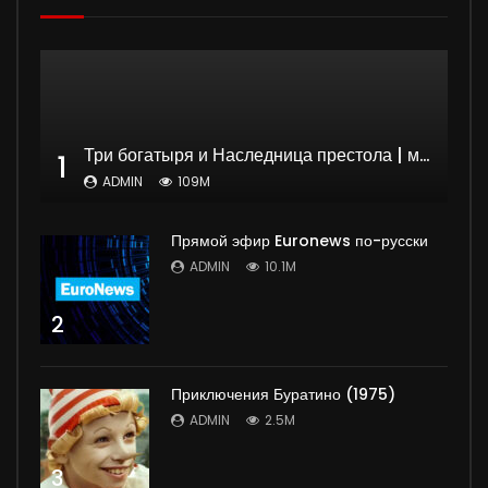
Три богатыря и Наследница престола | мультфильм
1
ADMIN
109M
Прямой эфир Euronews по-русски
ADMIN
10.1M
2
Приключения Буратино (1975)
ADMIN
2.5M
3