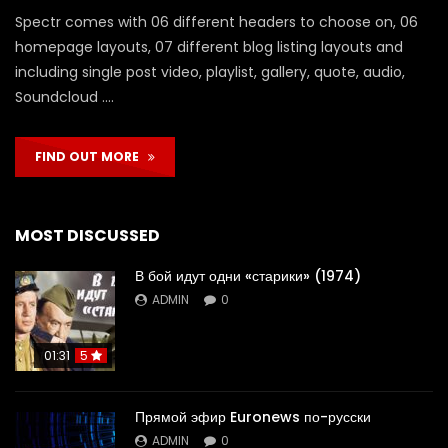
Spectr comes with 06 different headers to choose on, 06
homepage layouts, 07 different blog listing layouts and
including single post video, playlist, gallery, quote, audio,
Soundcloud ….
FIND OUT MORE
MOST DISCUSSED
В бой идут одни «старики» (1974)
ADMIN
0
01:31
5
Прямой эфир Euronews по-русски
ADMIN
0