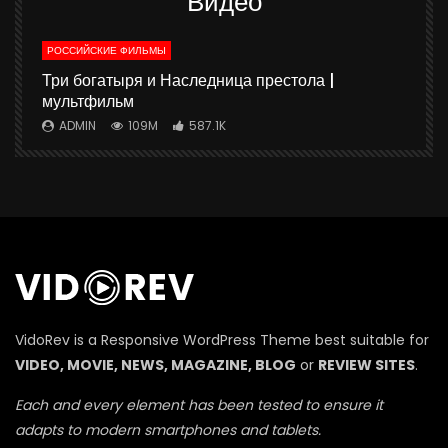
Видео
РОССИЙСКИЕ ФИЛЬМЫ
ю
Три богатыря и Наследница престола |
мультфильм
ADMIN
109M
587.1K
П
VidoRev is a Responsive WordPress Theme best suitable for
VIDEO, MOVIE, NEWS, MAGAZINE, BLOG
or
REVIEW SITES
.
Each and every element has been tested to ensure it
adapts to modern smartphones and tablets.