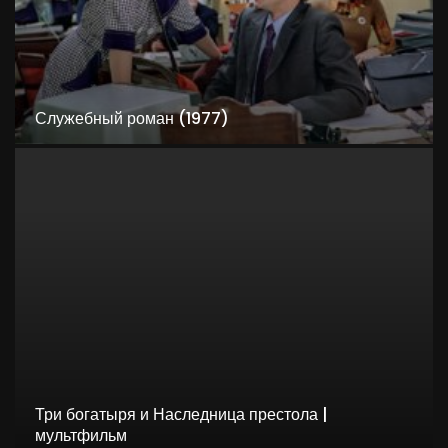
Служебный роман (1977)
8
Три богатыря и Наследница престола |
мультфильм