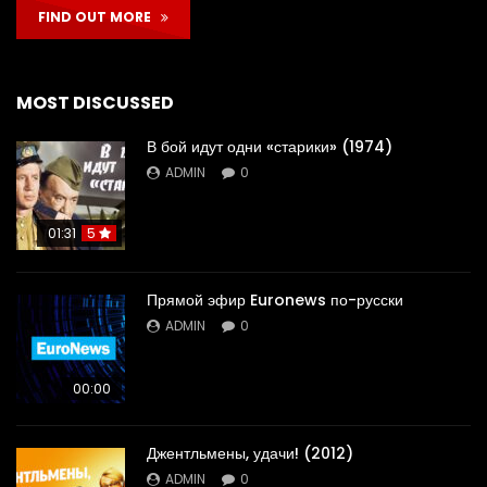
FIND OUT MORE
MOST DISCUSSED
В бой идут одни «старики» (1974)
ADMIN
0
01:31
5
Прямой эфир Euronews по-русски
ADMIN
0
00:00
Джентльмены, удачи! (2012)
ADMIN
0