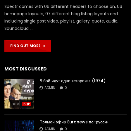
Spectr comes with 06 different headers to choose on, 06
homepage layouts, 07 different blog listing layouts and
including single post video, playlist, gallery, quote, audio,
Soundcloud ….
FIND OUT MORE
MOST DISCUSSED
В бой идут одни «старики» (1974)
ADMIN
0
01:31
5
Прямой эфир Euronews по-русски
ADMIN
0