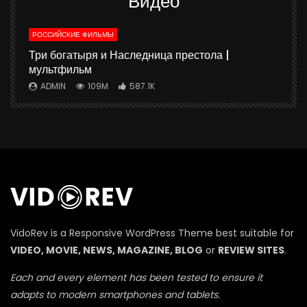
Видео
РОССИЙСКИЕ ФИЛЬМЫ
ю
Три богатыря и Наследница престола |
мультфильм
ADMIN
109M
587.1K
П
VidoRev is a Responsive WordPress Theme best suitable for
VIDEO, MOVIE, NEWS, MAGAZINE, BLOG
or
REVIEW SITES
.
Each and every element has been tested to ensure it
adapts to modern smartphones and tablets.