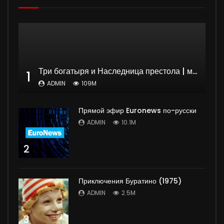
Три богатыря и Наследница престола | мультфильм
1
ADMIN
109M
Прямой эфир Euronews по-русски
ADMIN
10.1M
2
Приключения Буратино (1975)
ADMIN
2.5M
3