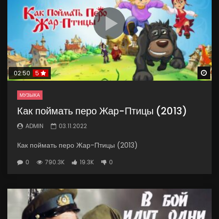
Wa
02:50
5
МУЗЫКА
Как поймать перо Жар-Птицы (2013)
ADMIN
03.11.2022
Как поймать перо Жар-Птицы (2013)
0
790.3K
19.3K
0