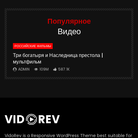
Популярное
Видео
РОССИЙСКИЕ ФИЛЬМЫ
ю
Три богатыря и Наследница престола |
мультфильм
ADMIN
109M
587.1K
П
VidoRev is a Responsive WordPress Theme best suitable for