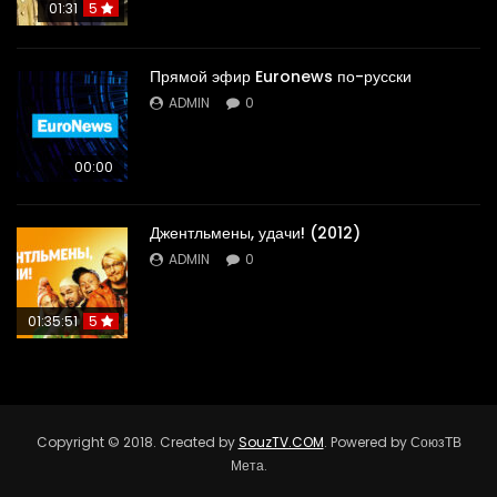
01:31
5
Прямой эфир Euronews по-русски
ADMIN
0
00:00
Джентльмены, удачи! (2012)
ADMIN
0
01:35:51
5
Copyright © 2018. Created by
SouzTV.COM
. Powered by СоюзТВ
Мета.