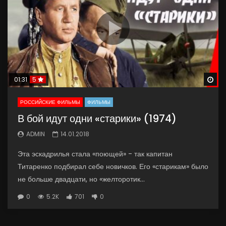
Wa
01:31
5
РОССИЙСКИЕ ФИЛЬМЫ
ФИЛЬМЫ
В бой идут одни «старики» (1974)
ADMIN
14.01.2018
Эта эскадрилья стала «поющей» - так капитан
Титаренко подбирал себе новичков. Его «старикам» было
не больше двадцати, но «желторотик...
0
5.2K
701
0