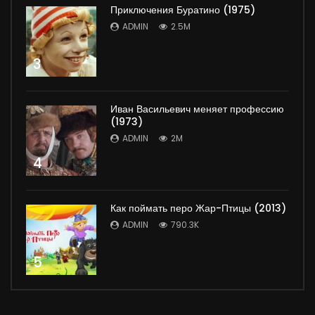
Приключения Буратино (1975)
ADMIN
2.5M
3
Иван Васильевич меняет профессию
(1973)
ADMIN
2M
4
Как поймать перо Жар-Птицы (2013)
ADMIN
790.3K
5