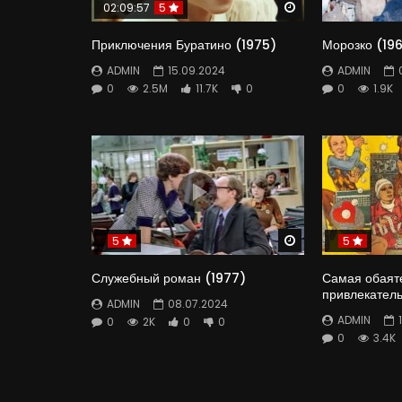
Watch Later
02:09:57
5
Приключения Буратино (1975)
Морозко (19
ADMIN
15.09.2024
ADMIN
0
2.5M
11.7K
0
0
1.9K
Watch Later
5
5
Служебный роман (1977)
Самая обаят
привлекател
ADMIN
08.07.2024
ADMIN
0
2K
0
0
0
3.4K