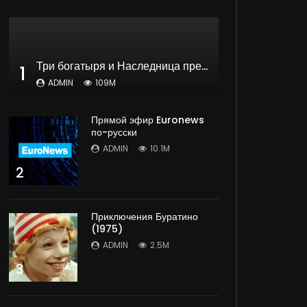
Три богатыря и Наследница престола | мультфильм
1
ADMIN
109M
Прямой эфир Euronews
по-русски
ADMIN
10.1M
2
Приключения Буратино
(1975)
ADMIN
2.5M
3