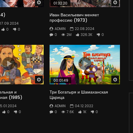
Watch Later
Watch 
01:32:20
64)
Иван Васильевич меняет
профессию (1973)
07.09.2024
ADMIN
22.08.2024
0
0
0
2M
326.3K
0
Watch Later
Watch 
00:01:49
ельная и
Три Богатыря и Шамаханская
ьная (1985)
Царица
15.01.2024
ADMIN
04.12.2022
0
0
0
7.6K
1K
0