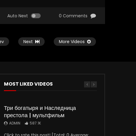
Auto Next
0 Comments
ev
Next
More Videos
MOST LIKED VIDEOS
Watch Later
Watch Later
5
5
ю
Служебный роман (1977)
Самая обаятельная 
Три богатыря и Наследница
привлекательная (1
ADMIN
08.07.2024
престола | мультфильм
ADMIN
15.01.20
0
2K
0
0
0
3.4K
0
ADMIN
587.1K
Click to rate this post! [Total: 0 Average: