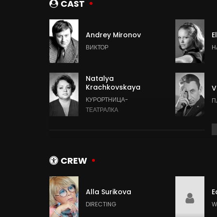
CAST
Andrey Mironov
E
ВИКТОР
Н
Natalya
Krachkovskaya
V
КУРОРТНИЦА-
П
ТЕАТРАЛКА
Baadur Tsuladze
O
МИЛИЦИОНЕР
К
CREW
Alla Surikova
E
Georgiy Shtil
M
DIRECTING
W
КУРОРТНИК
С