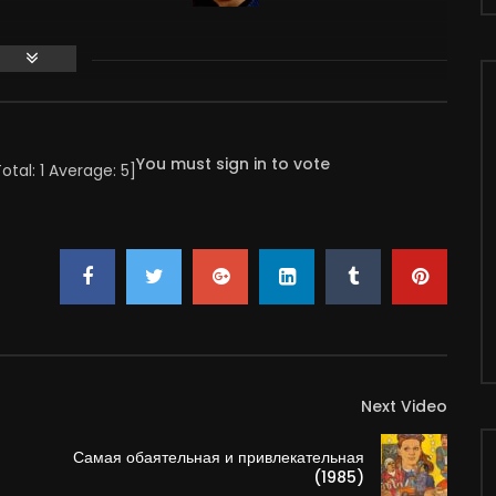
atalya Chenchik
ONDUCTOR
You must sign in to vote
Total:
1
Average:
5
]
Next Video
Самая обаятельная и привлекательная
(1985)