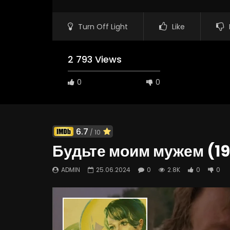
Turn Off Light
Like
2 793 Views
0
0
6.7
/ 10
Будьте моим мужем (19
Watch Later
02:09:57
5
ADMIN
25.06.2024
0
2.8K
0
0
Приключения Буратино (1975)
Морозко (
ADMIN
15.09.2024
ADMIN
0
2.5M
11.7K
0
0
1.