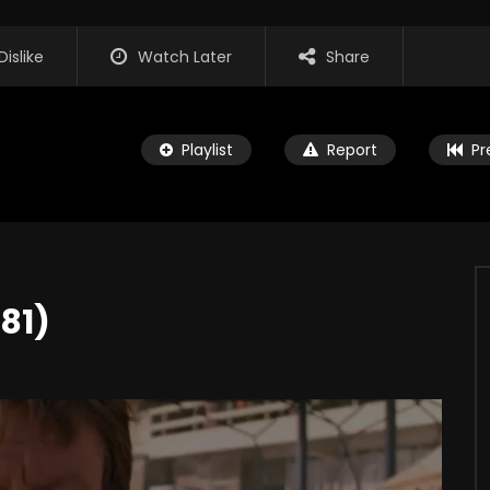
Dislike
Watch Later
Share
Playlist
Report
Pr
81)
Watch Later
01:32:20
1964)
Иван Васильевич меняет професси
(1973)
07.09.2024
ADMIN
22.08.2024
9K
0
0
0
2M
326.3K
0