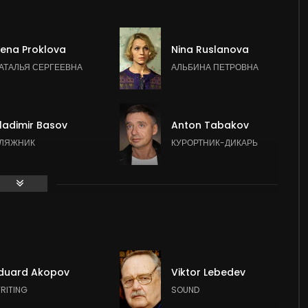
lena Proklova
Nina Ruslanova
АТАЛЬЯ СЕРГЕЕВНА
АЛЬБИНА ПЕТРОВНА
ladimir Basov
Anton Tabakov
ЛЯЖНИК
КУРОРТНИК-ДИКАРЬ
leg Anofriev
Nikolay Grinko
УРОРТНИК-ВЕТЕРИНАР
КУРОРТНИК
duard Akopov
Viktor Lebedev
ikhail Svetin
Valentina Voilkova
RITING
SOUND
КОРИК
КУРОРТНИЦА