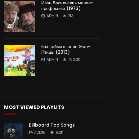
Иван Васильевич меняет
Later
профессию (1973)
ADMIN
2M
4
Как поймать перо Жар-
Птицы (2013)
ADMIN
790.3K
5
Later
MOST VIEWED PLAYLITS
Billboard Top Songs
ADMIN
9.3K