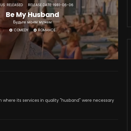
US: RELEASED
RELEASE DATE: 1981-06-06
Be My Husband
Будьте моим мужем
COMEDY
ROMANCE
th where its services in quality "husband" were necessary