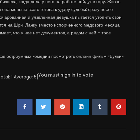
изнеса, когда дела у него на работе пойдут в гору. Жизнь
 она меньше всего готова к удару судьбы: сразу после
азочарованная и уязвлённая девушка пытается утопить свои
ется на Шри-Ланку вместо испорченного медового месяца.
мает, что у неё нет документов, а рядом с ней – трое
ков остроумных комедий посмотреть онлайн фильм «Булки».
You must sign in to vote
Total:
1
Average:
5
]