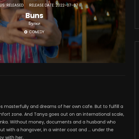
US: RELEASED
RELEASE DATE: 2022-07-07
Buns
Булки
COMEDY
masterfully and dreams of her own cafe. But to fulfill a
fort zone. And Tanya goes out on an international scale,
ri Lanka. Without money, documents and a husband who
 with a hangover, in a winter coat and ... under the
y with her.