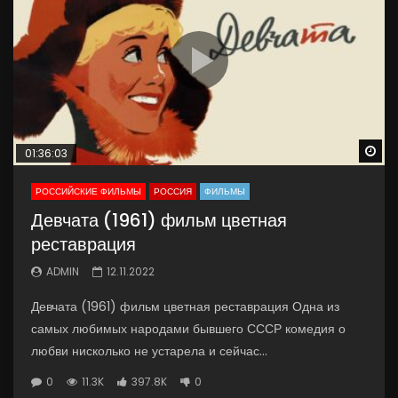
Wa
01:36:03
РОССИЙСКИЕ ФИЛЬМЫ
РОССИЯ
ФИЛЬМЫ
Девчата (1961) фильм цветная
реставрация
ADMIN
12.11.2022
Девчата (1961) фильм цветная реставрация Одна из
самых любимых народами бывшего СССР комедия о
любви нисколько не устарела и сейчас...
0
11.3K
397.8K
0