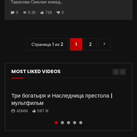
Тарасова Смелая комед...
0
5.2K
728
0
Страница 1 из 2
1
2
MOST LIKED VIDEOS
Три богатыря и Наследница престола |
мультфильм
ADMIN
587.1K