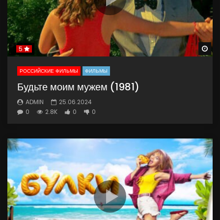
Wa
5
РОССИЙСКИЕ ФИЛЬМЫ
ФИЛЬМЫ
Будьте моим мужем (1981)
ADMIN
25.06.2024
0
2.8K
0
0