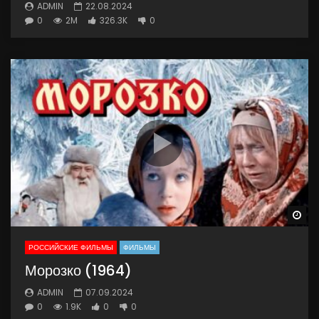
ADMIN
22.08.2024
0
2M
326.3K
0
Wa
РОССИЙСКИЕ ФИЛЬМЫ
ФИЛЬМЫ
Морозко (1964)
ADMIN
07.09.2024
0
1.9K
0
0