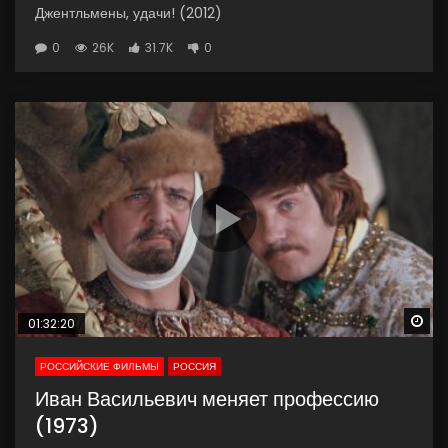
Джентльмены, удачи! (2012)
0
26K
31.7K
0
Wa
01:32:20
РОССИЙСКИЕ ФИЛЬМЫ
РОССИЯ
Иван Васильевич меняет профессию
(1973)