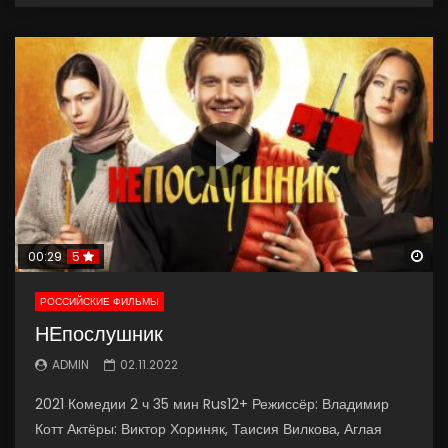
Wa
00:29
5
РОССИЙСКИЕ ФИЛЬМЫ
НЕпослушник
ADMIN
02.11.2022
2021 Комедии 2 ч 35 мин Rus12+ Режиссёр: Владимир
Котт Актёры: Виктор Хориняк, Таисия Вилкова, Аглая