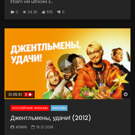
Etiam vel ultricies s...
0
24.2K
515
0
Wa
01:35:51
5
РОССИЙСКИЕ ФИЛЬМЫ
ФИЛЬМЫ
Джентльмены, удачи! (2012)
ADMIN
16.01.2018