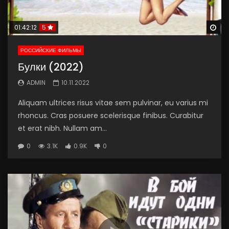
Wa
01:42:12
5
РОССИЙСКИЕ ФИЛЬМЫ
Булки (2022)
ADMIN
10.11.2022
Aliquam ultrices risus vitae sem pulvinar, eu varius mi
rhoncus. Cras posuere scelerisque finibus. Curabitur
et erat nibh. Nullam am...
0
3.1K
0.9K
0