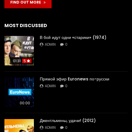
FIND OUT MORE
MOST DISCUSSED
В бой идут одни «старики» (1974)
ADMIN
0
01:31
5
Прямой эфир Euronews по-русски
ADMIN
0
00:00
Джентльмены, удачи! (2012)
ADMIN
0