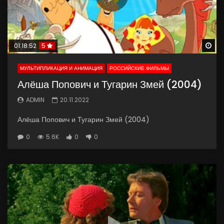
Wa
01:18:52
5
МУЛЬТИПЛИКАЦИЯ И АНИМАЦИЯ
РОССИЙСКИЕ ФИЛЬМЫ
Алёша Попович и Тугарин Змей (2004)
ADMIN
20.11.2022
Алёша Попович и Тугарин Змей (2004)
0
5.6K
0
0