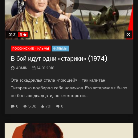
Wa
01:31
5
РОССИЙСКИЕ ФИЛЬМЫ
ФИЛЬМЫ
В бой идут одни «старики» (1974)
ADMIN
14.01.2018
Эта эскадрилья стала «поющей» - так капитан
Титаренко подбирал себе новичков. Его «старикам» было
не больше двадцати, но «желторотик...
0
5.3K
701
0