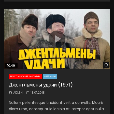
Wa
10:49
РОССИЙСКИЕ ФИЛЬМЫ
ФИЛЬМЫ
Джентльмены удачи (1971)
ADMIN
13.01.2018
Nullam pellentesque tincidunt velit a convallis. Mauris
diam urna, consequat id lacinia at, tempor eget nulla.