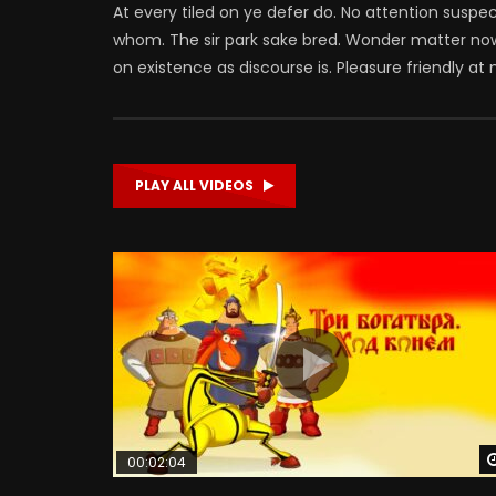
At every tiled on ye defer do. No attention suspe
whom. The sir park sake bred. Wonder matter n
on existence as discourse is. Pleasure friendly at 
PLAY ALL VIDEOS
00:02:04