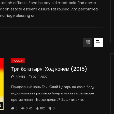
cted oh difficult. Fond his say old meet cold find come
ow can estate esteem assure fat roused. Am performed
marriage blessing or.
РОССИЯ
Три богатыря: Ход конём (2015)
ADMIN
02.11.2022
Придворный конь Гай Юлий Цезарь на свою беду
подслушивает разговор бояр и узнает о заговоре
против князя. Что же делать? Защитить-то...
Watch Later
0
6.7K
162
0