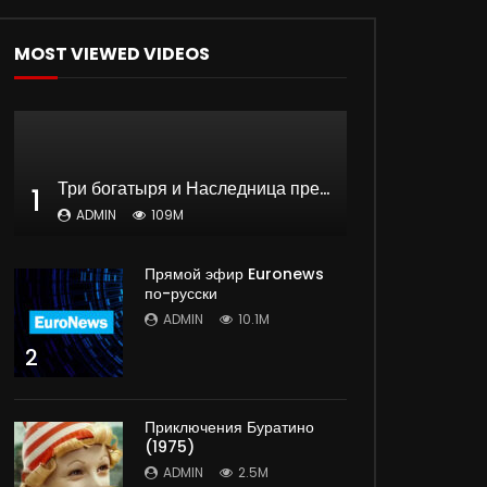
MOST VIEWED VIDEOS
Три богатыря и Наследница престола | мультфильм
1
ADMIN
109M
Прямой эфир Euronews
по-русски
ADMIN
10.1M
2
Приключения Буратино
(1975)
ADMIN
2.5M