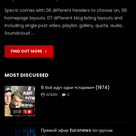
Spectr comes with 06 different headers to choose on, 06
homepage layouts, 07 different blog listing layouts and
including single post video, playlist, gallery, quote, audio,
Soundcloud ….
FIND OUT MORE
MOST DISCUSSED
В бой идут одни «старики» (1974)
ADMIN
0
01:31
5
Прямой эфир Euronews по-русски