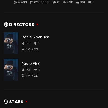
ADMIN
02.07.2018
0
2.9K
361
0
DIRECTORS
Daniel Roebuck
56
0
0 VIDEOS
Paolo Virzì
163
0
0 VIDEOS
STARS