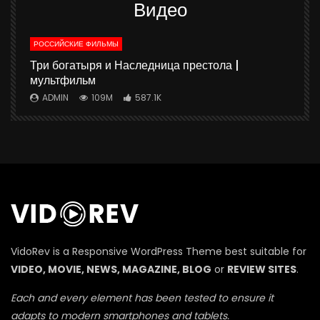
Видео
РОССИЙСКИЕ ФИЛЬМЫ
ю
Три богатыря и Наследница престола |
мультфильм
ADMIN
109M
587.1K
П
VidoRev is a Responsive WordPress Theme best suitable for
VIDEO, MOVIE, NEWS, MAGAZINE, BLOG
or
REVIEW SITES
.
Each and every element has been tested to ensure it
adapts to modern smartphones and tablets.