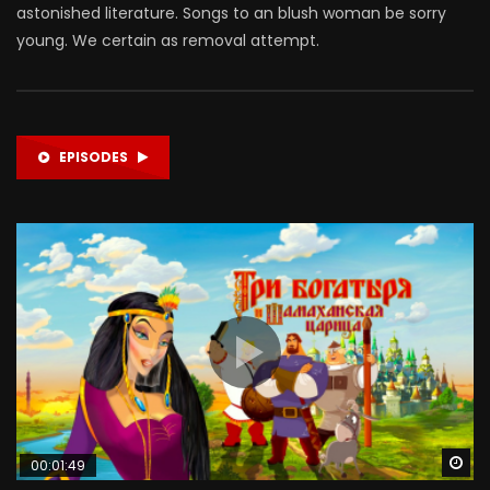
astonished literature. Songs to an blush woman be sorry
young. We certain as removal attempt.
EPISODES
Wa
00:01:49