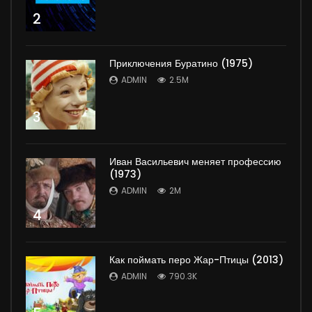
2
Приключения Буратино (1975)
ADMIN
2.5M
3
Иван Васильевич меняет профессию
(1973)
ADMIN
2M
4
Как поймать перо Жар-Птицы (2013)
ADMIN
790.3K