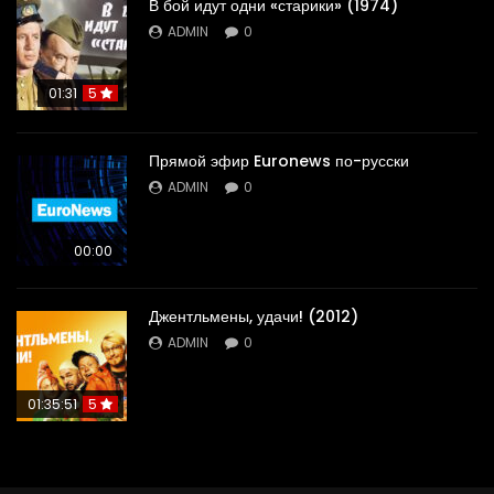
В бой идут одни «старики» (1974)
ADMIN
0
01:31
5
Прямой эфир Euronews по-русски
ADMIN
0
00:00
Джентльмены, удачи! (2012)
ADMIN
0
01:35:51
5