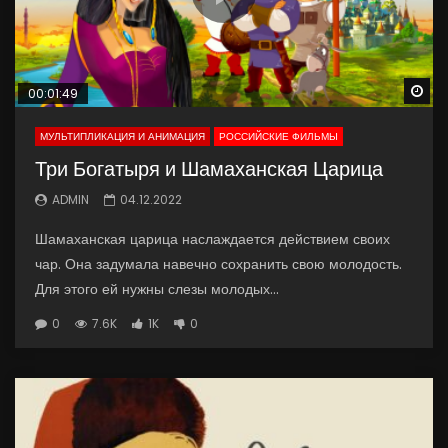
Wa
00:01:49
МУЛЬТИПЛИКАЦИЯ И АНИМАЦИЯ
РОССИЙСКИЕ ФИЛЬМЫ
Три Богатыря и Шамаханская Царица
ADMIN
04.12.2022
Шамаханская царица наслаждается действием своих
чар. Она задумала навечно сохранить свою молодость.
Для этого ей нужны слезы молодых...
0
7.6K
1K
0