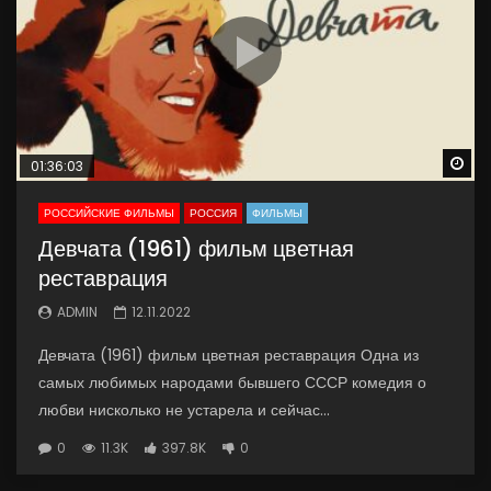
Wa
01:36:03
РОССИЙСКИЕ ФИЛЬМЫ
РОССИЯ
ФИЛЬМЫ
Девчата (1961) фильм цветная
реставрация
ADMIN
12.11.2022
Девчата (1961) фильм цветная реставрация Одна из
самых любимых народами бывшего СССР комедия о
любви нисколько не устарела и сейчас...
0
11.3K
397.8K
0