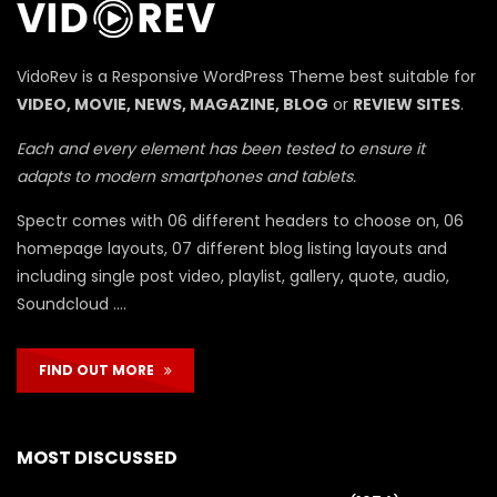
П
VidoRev is a Responsive WordPress Theme best suitable for
VIDEO, MOVIE, NEWS, MAGAZINE, BLOG
or
REVIEW SITES
.
Each and every element has been tested to ensure it
adapts to modern smartphones and tablets.
Spectr comes with 06 different headers to choose on, 06
homepage layouts, 07 different blog listing layouts and
including single post video, playlist, gallery, quote, audio,
Soundcloud ….
FIND OUT MORE
MOST DISCUSSED