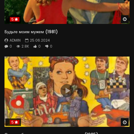
Aleksandr Petrov
Wa
5
МУЗЫКАНТ
Будьте моим мужем (1981)
ADMIN
25.06.2024
0
2.8K
0
0
Anatoli Golik
СТРЕЛЕЦ
Wa
5