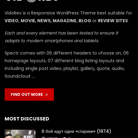
П
VidoRev is a Responsive WordPress Theme best suitable for
VIDEO, MOVIE, NEWS, MAGAZINE, BLOG
or
REVIEW SITES
.
Each and every element has been tested to ensure it
adapts to modern smartphones and tablets.
Spectr comes with 06 different headers to choose on, 06
homepage layouts, 07 different blog listing layouts and
including single post video, playlist, gallery, quote, audio,
Soundcloud ….
FIND OUT MORE
MOST DISCUSSED
В бой идут одни «старики» (1974)