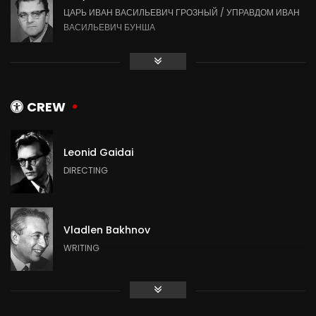
ЦАРЬ ИВАН ВАСИЛЬЕВИЧ ГРОЗНЫЙ / УПРАВДОМ ИВАН
ВАСИЛЬЕВИЧ БУНША
Leonid Kuravlyov
ЖОРЖ МИЛОСЛАВСКИЙ / КНЯЗЬ МИЛОСЛАВСКИЙ
CREW
Leonid Gaidai
Mikhail Pugovkin
DIRECTING
КАРП САВЕЛЬЕВИЧ ЯКИН
Vladlen Bakhnov
Vladimir Etush
WRITING
АНТОН СЕМЕНОВИЧ ШПАК
Mikhail Bulgakov
Savely Kramarov