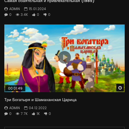
Самая обаятельная и привлекательная (1985)
ADMIN
15.01.2024
0
3.4K
0
0
Wa
00:01:49
Три Богатыря и Шамаханская Царица
ADMIN
04.12.2022
0
7.7K
1K
0