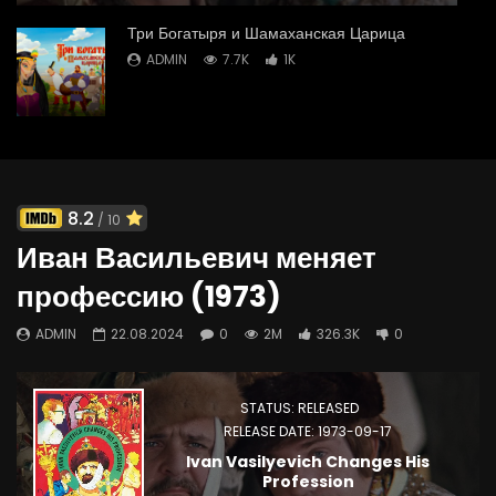
Три Богатыря и Шамаханская Царица
ADMIN
7.7K
1K
8.2
/ 10
Иван Васильевич меняет
профессию (1973)
ADMIN
22.08.2024
0
2M
326.3K
0
STATUS: RELEASED
RELEASE DATE: 1973-09-17
Ivan Vasilyevich Changes His
Profession