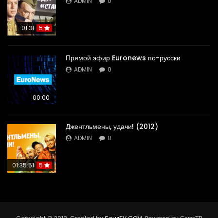
ADMIN
0
01:31
5
Прямой эфир Euronews по-русски
ADMIN
0
00:00
Джентльмены, удачи! (2012)
ADMIN
0
01:35:51
5