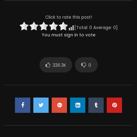
WRITING
ФЕОФАН, ДЬЯК ПОСОЛЬСКОГО ПРИКАЗУ
Click to rate this post!
[Total:
0
Average:
0
]
Leonid Gaidai
Natalya Krachkovskaya
You must sign in to vote
WRITING
УЛЬЯНА АНДРЕЕВНА БУНША
Raisa Margachyova
326.3K
0
Natalya Seleznyova
SOUND
ЗИНАИДА МИХАЙЛОВНА (ЗИНА) ТИМОФЕЕВА
Leonid Derbenyov
Sergei Filippov
SOUND
ШВЕДСКИЙ ПОСОЛ
Aleksandr Khait
Natalya Kustinskaya