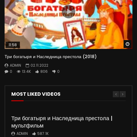
Wa
11:58
Три богатыря и Наследница престола (2018)
ADMIN
02.11.2022
0
13.4K
806
0
MOST LIKED VIDEOS
Три богатыря и Наследница престола |
мультфильм
ADMIN
587.1K