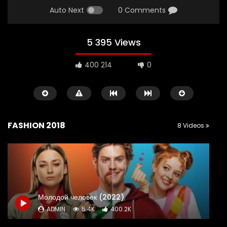
Auto Next
0 Comments
5 395 Views
400 214
0
FASHION 2018
8 Videos
Watch Later
11:58
Три богатыря и Наследница престола
Молодой человек (2022)
(2018)
ADMIN
5.4K
400.2K
ADMIN
02.11.2022
0
13.4K
806
0