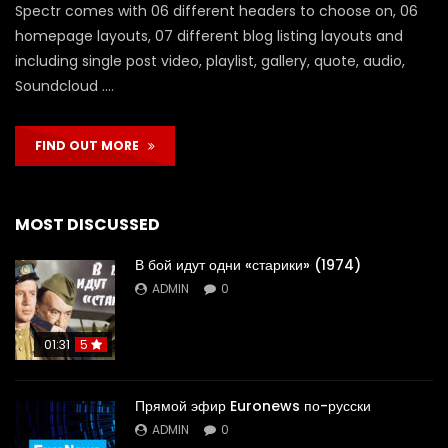
Spectr comes with 06 different headers to choose on, 06
homepage layouts, 07 different blog listing layouts and
including single post video, playlist, gallery, quote, audio,
Soundcloud ….
FIND OUT MORE
MOST DISCUSSED
В бой идут одни «старики» (1974)
ADMIN
0
01:31
5
Прямой эфир Euronews по-русски
ADMIN
0