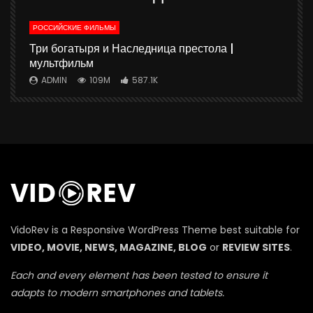
РОССИЙСКИЕ ФИЛЬМЫ
ю
Три богатыря и Наследница престола |
мультфильм
ADMIN
109M
587.1K
П
VidoRev is a Responsive WordPress Theme best suitable for
VIDEO, MOVIE, NEWS, MAGAZINE, BLOG
or
REVIEW SITES
.
Each and every element has been tested to ensure it
adapts to modern smartphones and tablets.