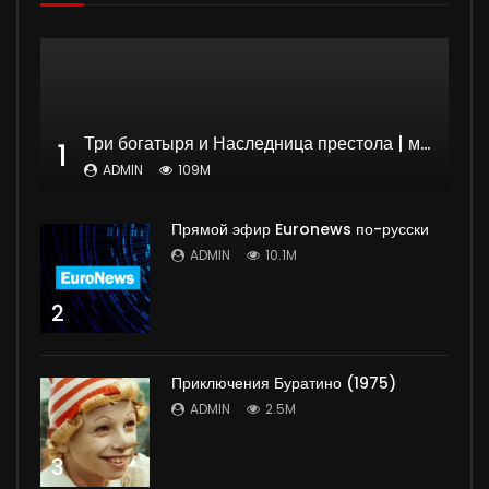
Три богатыря и Наследница престола | мультфильм
1
ADMIN
109M
Прямой эфир Euronews по-русски
ADMIN
10.1M
2
Приключения Буратино (1975)
ADMIN
2.5M
3